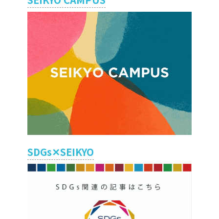
SDGs✕SEIKYO