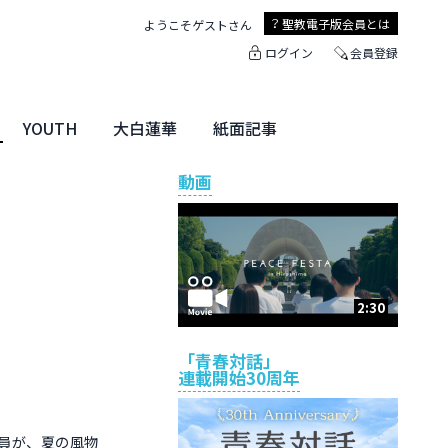
聖教電子版
会員とは
ようこそ
ゲスト
さん
ログイン
会員登録
YOUTH
大白蓮華
紙面記事
ユース特集
未来・きぼう
大白蓮華
聖教新聞
地方版
動画
2:30
「青春対話」
連載開始30周年
員が、夏の風物