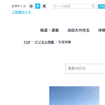
文字サイズ
ご利用ガイド
報道・連載
池田大作先生
体
聖教ニュース
企画・連載
活動のために
社説
創価教育
月々日々に
名字の言
寸鉄
地方発
池田先生
新・人間革命に学ぶ
劇画
テーマ別音声
信仰
仏法
TOP
デジタル特集
写真特集