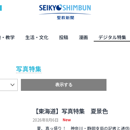
験・教学
生活・文化
投稿
漫画
デジタル特集
体験
の教え
くらし・教育
健康・介護
文化・解説
エンターテインメント
読者投稿
ちーちゃん家
はなさん
マンガ「日蓮」
NEO仏教説話
まっと君の法華経ツアー
デジタル企画
写真特集
写真特集
【東海道】写真特集 夏景色
2026年8月6日
夏、真っ盛り！ 神奈川・静岡支局の記者と通信