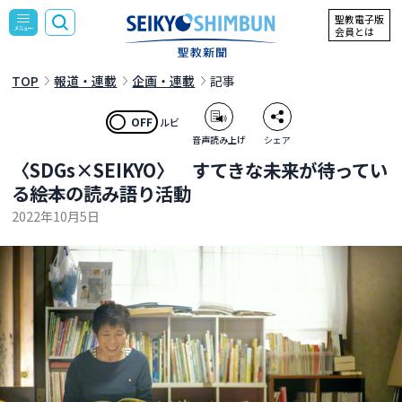
聖教電子版
会員とは
TOP
報道・連載
企画・連載
記事
OFF
ルビ
音声読み上げ
シェア
〈SDGs×SEIKYO〉 すてきな未来が待ってい
る――絵本の読み語り活動
2022年10月5日