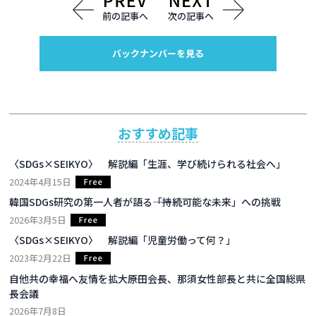
前の記事へ
次の記事へ
バックナンバーを見る
おすすめ記事
〈SDGs×SEIKYO〉 解説編「生涯、学び続けられる社会へ」
2024年4月15日
韓国SDGs研究の第一人者が語る――「持続可能な未来」への挑戦
2026年3月5日
〈SDGs×SEIKYO〉 解説編「児童労働って何？」
2023年2月22日
自他共の幸福へ友情を拡大――原田会長、那須女性部長と共に全国総県
長会議
2026年7月8日