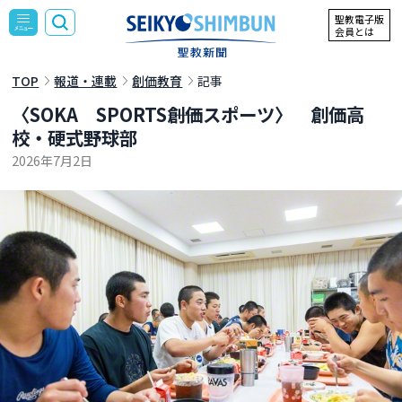
聖教電子版
会員とは
TOP
報道・連載
創価教育
記事
〈SOKA SPORTS――創価スポーツ〉 創価高
校・硬式野球部
2026年7月2日