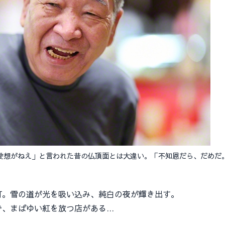
愛想がねえ」と言われた昔の仏頂面とは大違い。「不知恩だら、だめだ
。雪の道が光を吸い込み、純白の夜が輝き出す。
、まばゆい紅を放つ店がある…