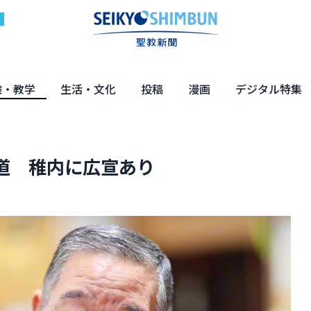
験・教学
生活・文化
投稿
漫画
デジタル特集
体験
の教え
くらし・教育
健康・介護
文化・解説
エンターテインメント
読者投稿
ちーちゃん家
はなさん
マンガ「日蓮」
NEO仏教説話
まっと君の法華経ツアー
デジタル企画
写真特集
道 稚内に広宣あり