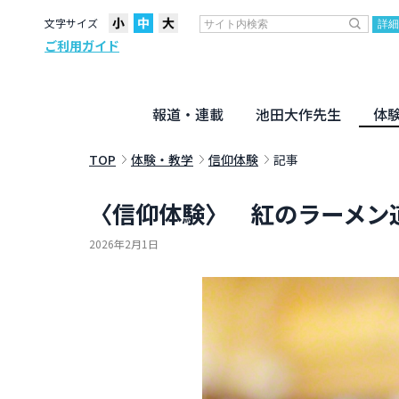
文字サイズ
ご利用ガイド
報道・連載
池田大作先生
体
聖教ニュース
企画・連載
活動のために
社説
創価教育
月々日々に
名字の言
寸鉄
地方発
池田先生
新・人間革命に学ぶ
劇画
テーマ別音声
信仰
仏法
TOP
体験・教学
信仰体験
記事
〈信仰体験〉 紅のラーメン
2026年2月1日