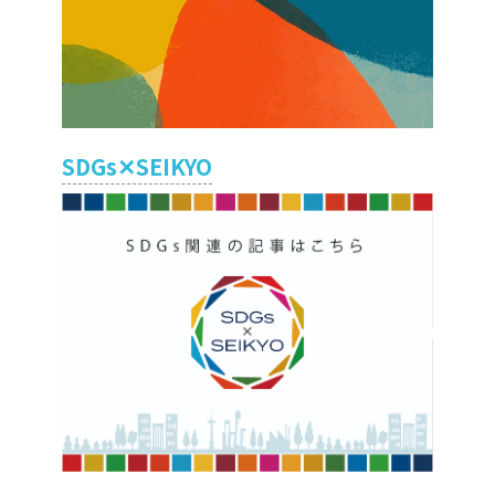
SDGs✕SEIKYO