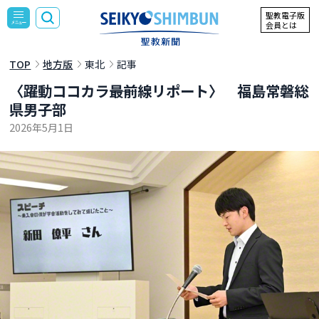
聖教電子版
会員とは
TOP
地方版
東北
記事
〈躍動ココカラ――最前線リポート〉 福島常磐総
県男子部
2026年5月1日