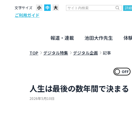
文字サイズ
ご利用ガイド
報道・連載
池田大作先生
体
聖教ニュース
企画・連載
活動のために
社説
創価教育
月々日々に
名字の言
寸鉄
地方発
池田先生
新・人間革命に学ぶ
劇画
テーマ別音声
信仰
仏法
TOP
デジタル特集
デジタル企画
記事
OFF
人生は最後の数年間で決まる
2026年5月10日