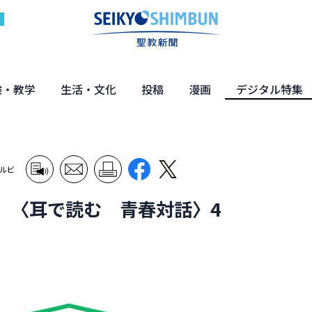
験・教学
生活・文化
投稿
漫画
デジタル特集
体験
の教え
くらし・教育
健康・介護
文化・解説
エンターテインメント
読者投稿
ちーちゃん家
はなさん
マンガ「日蓮」
NEO仏教説話
まっと君の法華経ツアー
デジタル企画
写真特集
ルビ
 〈耳で読む 青春対話〉4