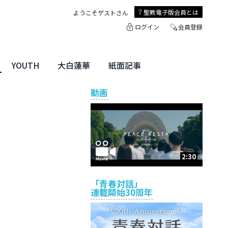
聖教電子版
会員とは
ようこそ
ゲスト
さん
ログイン
会員登録
YOUTH
大白蓮華
紙面記事
ユース特集
未来・きぼう
大白蓮華
聖教新聞
地方版
動画
2:30
「青春対話」
連載開始30周年