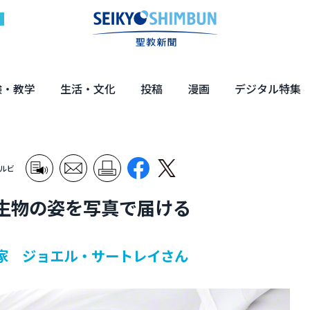
験・教学
生活・文化
投稿
漫画
デジタル特集
体験
の教え
くらし・教育
健康・介護
文化・解説
エンターテインメント
読者投稿
ちーちゃん家
はなさん
マンガ「日蓮」
NEO仏教説話
まっと君の法華経ツアー
デジタル企画
写真特集
ルビ
生物の姿を写真で届ける
写真家 ジョエル・サートレイさん