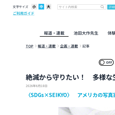
文字サイズ
ご利用ガイド
報道・連載
池田大作先生
体
聖教ニュース
企画・連載
活動のために
社説
創価教育
月々日々に
名字の言
寸鉄
地方発
池田先生
新・人間革命に学ぶ
劇画
テーマ別音声
信仰
仏法
TOP
報道・連載
企画・連載
記事
OFF
絶滅から守りたい！ 多様な
2026年6月18日
〈SDGs×SEIKYO〉 アメリカの