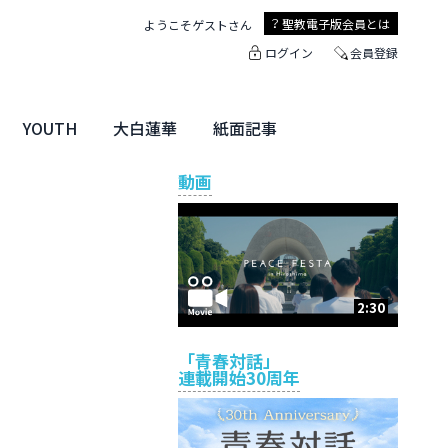
聖教電子版
会員とは
ようこそ
ゲスト
さん
ログイン
会員登録
YOUTH
大白蓮華
紙面記事
ユース特集
未来・きぼう
大白蓮華
聖教新聞
地方版
動画
2:30
「青春対話」
連載開始30周年