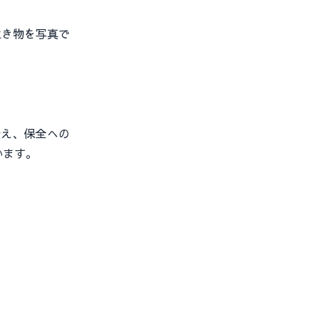
生き物を写真で
え、保全への
います。