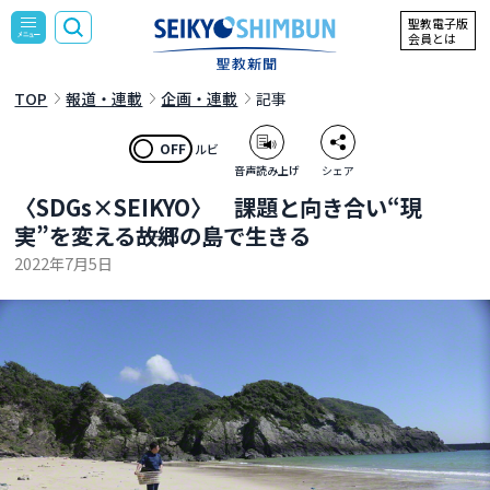
聖教電子版
会員とは
TOP
報道・連載
企画・連載
記事
OFF
ルビ
音声読み上げ
シェア
〈SDGs×SEIKYO〉 課題と向き合い“現
実”を変える――故郷の島で生きる
2022年7月5日