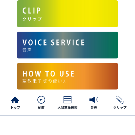
ご案内
トップ
動画
人間革命検索
音声
クリップ