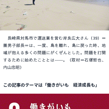
長崎県対馬市で運送業を営む岸良広大さん（39）＝
圏男子部長＝は、一度、島を離れ、島に戻った時、地
域が抱える多くの問題にがくぜんとした。問題を打開
するために始めたこととは――。（取材＝石塚哲也、
内山忠昭）
この記事のテーマは「働きがいも 経済成長も」