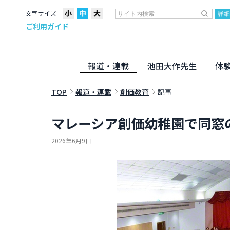
文字サイズ
ご利用ガイド
報道・連載
池田大作先生
体
聖教ニュース
企画・連載
活動のために
社説
創価教育
月々日々に
名字の言
寸鉄
地方発
池田先生
新・人間革命に学ぶ
劇画
テーマ別音声
信仰
仏法
TOP
報道・連載
創価教育
記事
マレーシア創価幼稚園で同窓
2026年6月9日