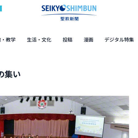
験・教学
生活・文化
投稿
漫画
デジタル特集
体験
の教え
くらし・教育
健康・介護
文化・解説
エンターテインメント
読者投稿
ちーちゃん家
はなさん
マンガ「日蓮」
NEO仏教説話
まっと君の法華経ツアー
デジタル企画
写真特集
の集い