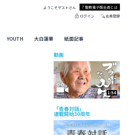
聖教電子版
会員とは
ようこそ
ゲスト
さん
ログイン
会員登録
YOUTH
大白蓮華
紙面記事
ユース特集
未来・きぼう
大白蓮華
聖教新聞
地方版
動画
1:54
「青春対話」
連載開始30周年