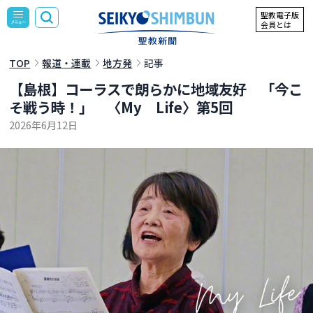
聖教電子版
会員とは
TOP
報道・連載
地方発
記事
【島根】コーラスで朗らかに地域友好 「今こ
そ戦う時！」 〈My Life〉第5回
2026年6月12日