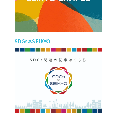
SDGs✕SEIKYO