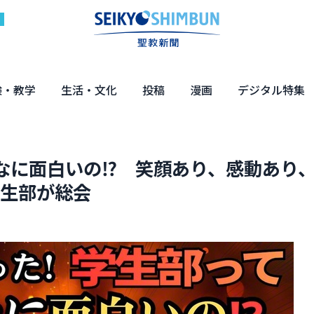
験・教学
生活・文化
投稿
漫画
デジタル特集
体験
の教え
くらし・教育
健康・介護
文化・解説
エンターテインメント
読者投稿
ちーちゃん家
はなさん
マンガ「日蓮」
NEO仏教説話
まっと君の法華経ツアー
デジタル企画
写真特集
なに面白いの⁉ 笑顔あり、感動あり
学生部が総会