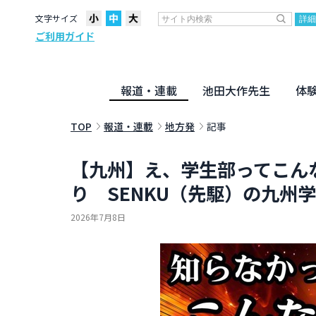
文字サイズ
ご利用ガイド
報道・連載
池田大作先生
体
聖教ニュース
企画・連載
活動のために
社説
創価教育
月々日々に
名字の言
寸鉄
地方発
池田先生
新・人間革命に学ぶ
劇画
テーマ別音声
信仰
仏法
TOP
報道・連載
地方発
記事
【九州】え、学生部ってこん
り SENKU（先駆）の九州
2026年7月8日