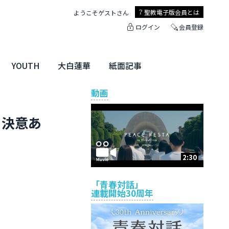
聖教電子版
会員とは
ようこそ
ゲスト
さん
ログイン
会員登録
YOUTH
大白蓮華
紙面記事
ユース特集
未来・きぼう
大白蓮華
聖教新聞
地方版
動画
、決意あ
2:30
「青春対話」
連載開始30周年