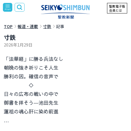
聖教電子版
会員とは
TOP
報道・連載
寸鉄
記事
寸鉄
2026年1月29日
「法華経」に勝る兵法なし
朝晩の強き祈りこそ人生
勝利の因。確信の音声で
◇
日々の広布の戦いの中で
御書を拝そう―池田先生
蓮祖の魂心肝に染め前進
…