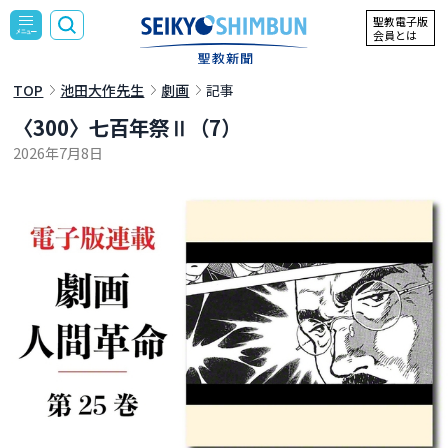
聖教電子版
会員とは
TOP
池田大作先生
劇画
記事
〈300〉七百年祭Ⅱ（7）
2026年7月8日