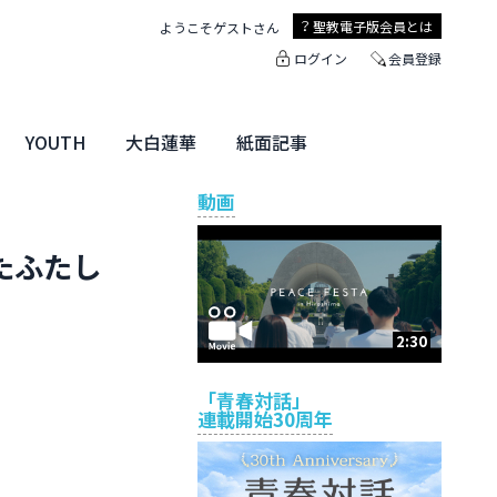
聖教電子版
会員とは
ようこそ
ゲスト
さん
ログイン
会員登録
YOUTH
大白蓮華
紙面記事
ユース特集
未来・きぼう
大白蓮華
聖教新聞
地方版
動画
たふたし
2:30
「青春対話」
連載開始30周年