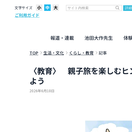
文字サイズ
ご利用ガイド
報道・連載
池田大作先生
体
聖教ニュース
企画・連載
活動のために
社説
創価教育
月々日々に
名字の言
寸鉄
地方発
池田先生
新・人間革命に学ぶ
劇画
テーマ別音声
信仰
仏法
TOP
生活・文化
くらし・教育
記事
〈教育〉 親子旅を楽しむヒン
よう
2026年6月18日