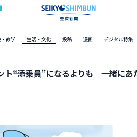
験・教学
生活・文化
投稿
漫画
デジタル特集
体験
の教え
くらし・教育
健康・介護
文化・解説
エンターテインメント
読者投稿
ちーちゃん家
はなさん
マンガ「日蓮」
NEO仏教説話
まっと君の法華経ツアー
デジタル企画
写真特集
ト――“添乗員”になるよりも 一緒にあ