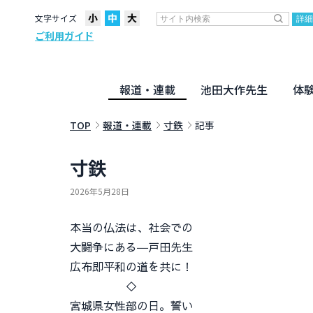
文字サイズ
ご利用ガイド
報道・連載
池田大作先生
体
聖教ニュース
企画・連載
活動のために
社説
創価教育
月々日々に
名字の言
寸鉄
地方発
池田先生
新・人間革命に学ぶ
劇画
テーマ別音声
信仰
仏法
TOP
報道・連載
寸鉄
記事
寸鉄
2026年5月28日
本当の仏法は、社会での
大闘争にある―戸田先生
広布即平和の道を共に！
◇
宮城県女性部の日。誓い