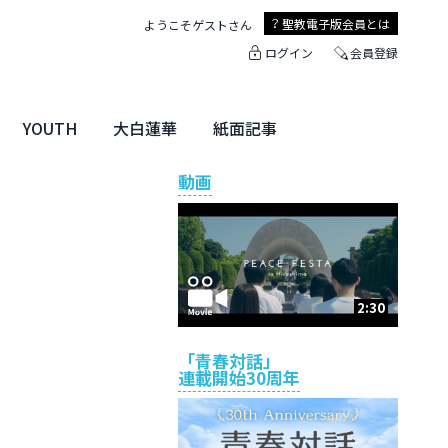
聖教電子版
会員とは
ようこそ
ゲスト
さん
ログイン
会員登録
YOUTH
大白蓮華
紙面記事
ユース特集
未来・きぼう
大白蓮華
聖教新聞
地方版
動画
2:30
「青春対話」
連載開始30周年