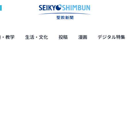
験・教学
生活・文化
投稿
漫画
デジタル特集
体験
の教え
くらし・教育
健康・介護
文化・解説
エンターテインメント
読者投稿
ちーちゃん家
はなさん
マンガ「日蓮」
NEO仏教説話
まっと君の法華経ツアー
デジタル企画
写真特集