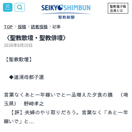
聖教電子版
会員とは
TOP
投稿
読者投稿
記事
〈聖教歌壇・聖教俳壇〉
2026年6月10日
【聖教歌壇】
◆道浦母都子選
言葉なくあと一年稼いでと一品増えた夕食の膳 （埼
玉県） 野崎孝之
【評】夫婦のやり取りだろう。言葉なく「あと一年
稼いで」と…