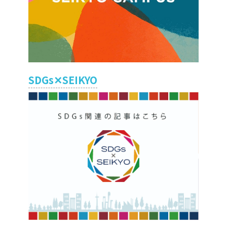
SDGs✕SEIKYO