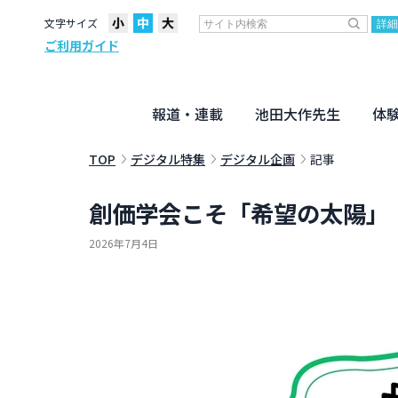
文字サイズ
ご利用ガイド
報道・連載
池田大作先生
体
聖教ニュース
企画・連載
活動のために
社説
創価教育
月々日々に
名字の言
寸鉄
地方発
池田先生
新・人間革命に学ぶ
劇画
テーマ別音声
信仰
仏法
TOP
デジタル特集
デジタル企画
記事
創価学会こそ「希望の太陽」
2026年7月4日