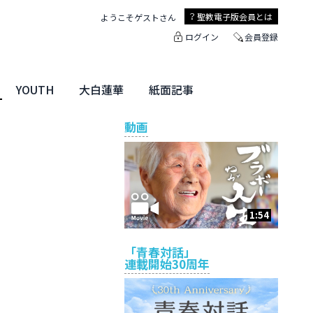
聖教電子版
会員とは
ようこそ
ゲスト
さん
ログイン
会員登録
YOUTH
大白蓮華
紙面記事
ユース特集
未来・きぼう
大白蓮華
聖教新聞
地方版
動画
1:54
「青春対話」
連載開始30周年