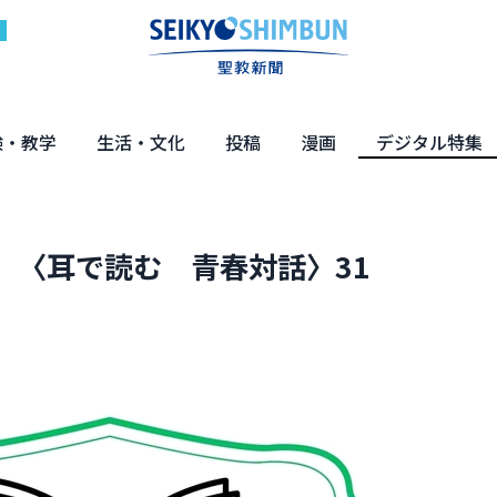
験・教学
生活・文化
投稿
漫画
デジタル特集
体験
の教え
くらし・教育
健康・介護
文化・解説
エンターテインメント
読者投稿
ちーちゃん家
はなさん
マンガ「日蓮」
NEO仏教説話
まっと君の法華経ツアー
デジタル企画
写真特集
 〈耳で読む 青春対話〉31