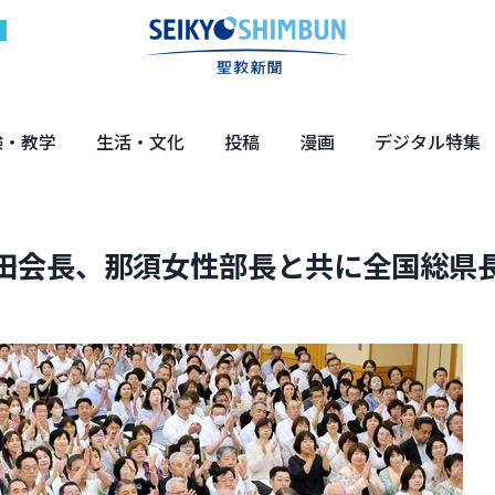
験・教学
生活・文化
投稿
漫画
デジタル特集
体験
の教え
くらし・教育
健康・介護
文化・解説
エンターテインメント
読者投稿
ちーちゃん家
はなさん
マンガ「日蓮」
NEO仏教説話
まっと君の法華経ツアー
デジタル企画
写真特集
原田会長、那須女性部長と共に全国総県