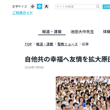
文字サイズ
ご利用ガイド
報道・連載
池田大作先生
体
聖教ニュース
企画・連載
活動のために
社説
創価教育
月々日々に
名字の言
寸鉄
地方発
池田先生
新・人間革命に学ぶ
劇画
テーマ別音声
信仰
仏法
TOP
報道・連載
聖教ニュース
記事
自他共の幸福へ友情を拡大――
2026年7月9日