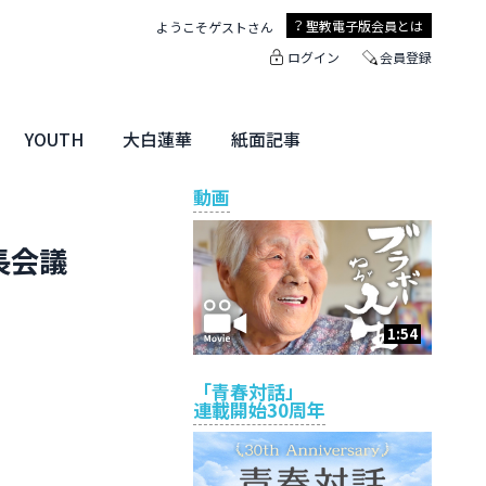
聖教電子版
会員とは
ようこそ
ゲスト
さん
ログイン
会員登録
YOUTH
大白蓮華
紙面記事
ユース特集
未来・きぼう
大白蓮華
聖教新聞
地方版
動画
長会議
1:54
「青春対話」
連載開始30周年