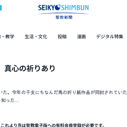
験・教学
生活・文化
投稿
漫画
デジタル特集
体験
の教え
くらし・教育
健康・介護
文化・解説
エンターテインメント
読者投稿
ちーちゃん家
はなさん
マンガ「日蓮」
NEO仏教説話
まっと君の法華経ツアー
デジタル企画
写真特集
、真心の祈りあり
た。今年の干支にちなんだ馬の折り紙作品が同封されていた
を知った…
。これより先は聖教電子版への有料会員登録が必要です。