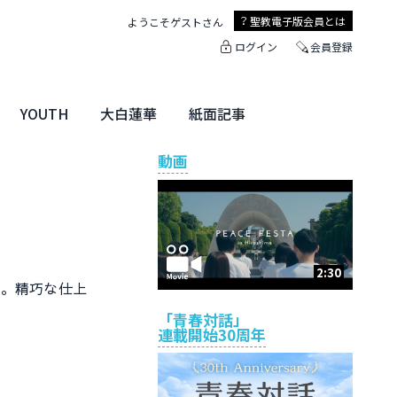
聖教電子版
会員とは
ようこそ
ゲスト
さん
ログイン
会員登録
YOUTH
大白蓮華
紙面記事
ユース特集
未来・きぼう
大白蓮華
聖教新聞
地方版
動画
2:30
。精巧な仕上
「青春対話」
連載開始30周年