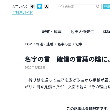
文字サイズ
ご利用ガイド
報道・連載
池田大作先生
体
聖教ニュース
企画・連載
活動のために
社説
創価教育
月々日々に
名字の言
寸鉄
地方発
池田先生
新・人間革命に学ぶ
劇画
テーマ別音声
信仰
仏法
TOP
報道・連載
名字の言
記事
名字の言 確信の言葉の陰に
2026年5月28日
折り紙を通して友好を広げる友から手紙が届い
がりに目を見張ったが、文面を読んでその理由
この記事は会員限定です