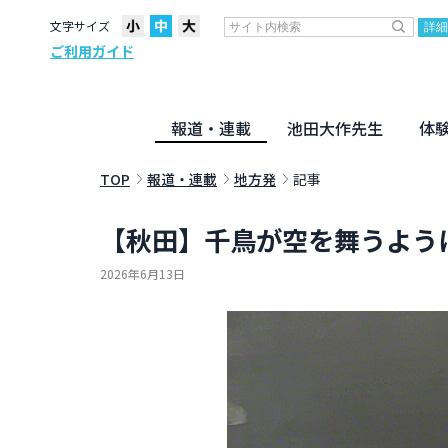
文字サイズ
ご利用ガイド
報道・連載
池田大作先生
体
聖教ニュース
企画・連載
活動のために
社説
創価教育
月々日々に
名字の言
寸鉄
地方発
池田先生
新・人間革命に学ぶ
劇画
テーマ別音声
信仰
仏法
TOP
報道・連載
地方発
記事
【秋田】千鳥が空を舞うように
2026年6月13日