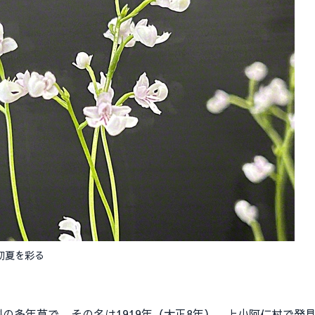
初夏を彩る
多年草で、その名は1919年（大正8年）、上小阿仁村で発