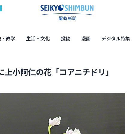
験・教学
生活・文化
投稿
漫画
デジタル特集
体験
の教え
くらし・教育
健康・介護
文化・解説
エンターテインメント
読者投稿
ちーちゃん家
はなさん
マンガ「日蓮」
NEO仏教説話
まっと君の法華経ツアー
デジタル企画
写真特集
――上小阿仁の花「コアニチドリ」