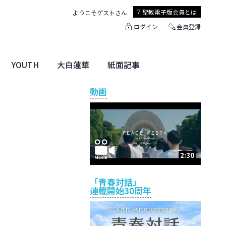
聖教電子版
会員とは
ようこそ
ゲスト
さん
ログイン
会員登録
YOUTH
大白蓮華
紙面記事
ユース特集
未来・きぼう
大白蓮華
聖教新聞
地方版
動画
2:30
「青春対話」
連載開始30周年