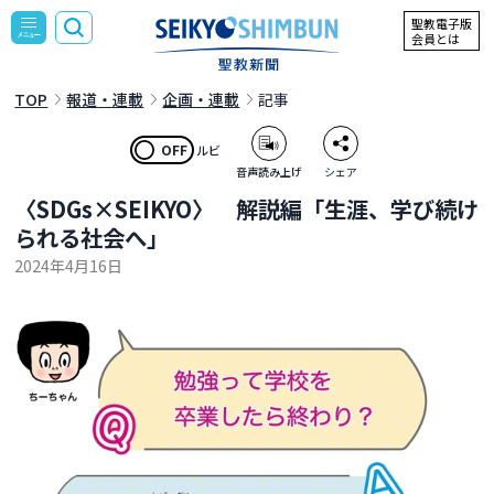
聖教電子版
会員とは
TOP
報道・連載
企画・連載
記事
OFF
ルビ
音声読み上げ
シェア
〈SDGs×SEIKYO〉 解説編「生涯、学び続け
られる社会へ」
2024年4月16日