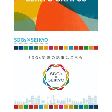
SDGs✕SEIKYO