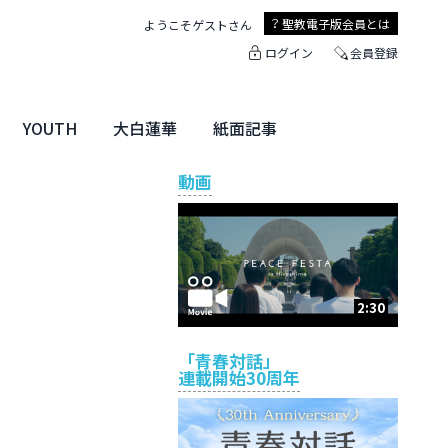
聖教電子版
会員とは
ようこそ
ゲスト
さん
ログイン
会員登録
YOUTH
大白蓮華
紙面記事
ユース特集
未来・きぼう
大白蓮華
聖教新聞
地方版
動画
2:30
「青春対話」
連載開始30周年