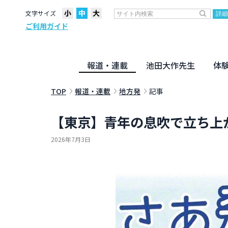
文字サイズ
ご利用ガイド
報道・連載
池田大作先生
体
聖教ニュース
企画・連載
活動のために
社説
創価教育
月々日々に
名字の言
寸鉄
地方発
池田先生
新・人間革命に学ぶ
劇画
テーマ別音声
信仰
仏法
TOP
報道・連載
地方発
記事
【東京】青年の息吹で立ち上
2026年7月3日