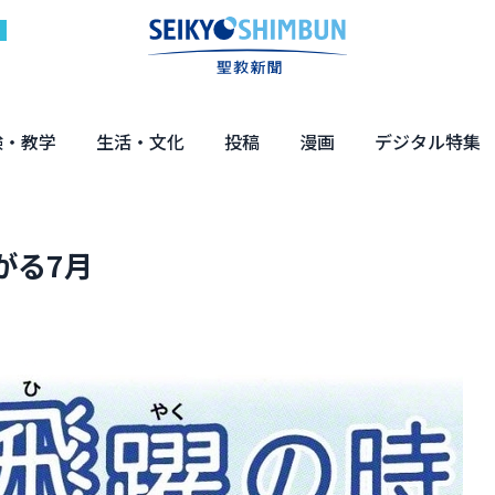
験・教学
生活・文化
投稿
漫画
デジタル特集
体験
の教え
くらし・教育
健康・介護
文化・解説
エンターテインメント
読者投稿
ちーちゃん家
はなさん
マンガ「日蓮」
NEO仏教説話
まっと君の法華経ツアー
デジタル企画
写真特集
がる7月