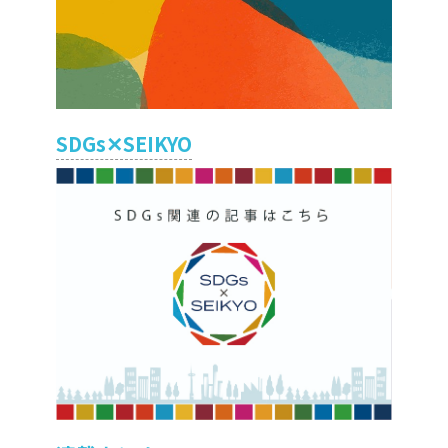
SDGs✕SEIKYO