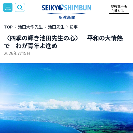
聖教電子版
会員とは
TOP
池田大作先生
池田先生
記事
〈四季の輝き――池田先生の心〉 平和の大情熱
で わが青年よ進め
2026年7月5日