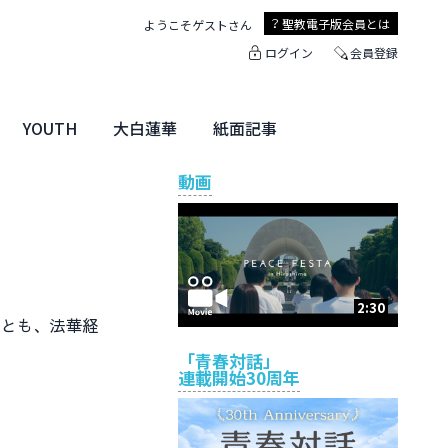
聖教電子版
会員とは
ようこそ
ゲスト
さん
ログイン
会員登録
YOUTH
大白蓮華
紙面記事
ユース特集
未来・きぼう
大白蓮華
聖教新聞
地方版
動画
2:30
とも、法華経
「青春対話」
連載開始30周年