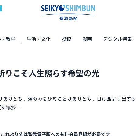
験・教学
生活・文化
投稿
漫画
デジタル特集
体験
の教え
くらし・教育
健康・介護
文化・解説
エンターテインメント
読者投稿
ちーちゃん家
はなさん
マンガ「日蓮」
NEO仏教説話
まっと君の法華経ツアー
デジタル企画
写真特集
祈りこそ人生照らす希望の光
ありとも、潮のみちひぬことはありとも、日は西より出ずる
（祈禱抄…
。これより先は聖教電子版への有料会員登録が必要です。