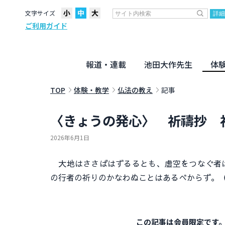
文字サイズ
ご利用ガイド
報道・連載
池田大作先生
体
聖教ニュース
企画・連載
活動のために
社説
創価教育
月々日々に
名字の言
寸鉄
地方発
池田先生
新・人間革命に学ぶ
劇画
テーマ別音声
信仰
仏法
TOP
体験・教学
仏法の教え
記事
〈きょうの発心〉 祈禱抄 
2026年6月1日
大地はささばはずるるとも、虚空をつなぐ者は
の行者の祈りのかなわぬことはあるべからず。
この記事は会員限定です