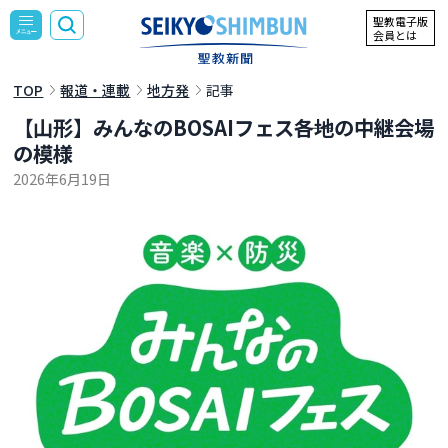
聖教電子版
会員とは
TOP
報道・連載
地方発
記事
【山形】みんなのBOSAIフェス――各地の中継会場
の模様
2026年6月19日