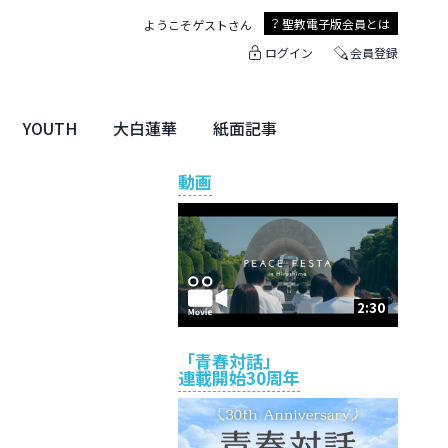
聖教電子版
会員とは
ようこそ
ゲスト
さん
ログイン
会員登録
YOUTH
大白蓮華
紙面記事
ユース特集
未来・きぼう
大白蓮華
聖教新聞
地方版
動画
2:30
「青春対話」
連載開始30周年