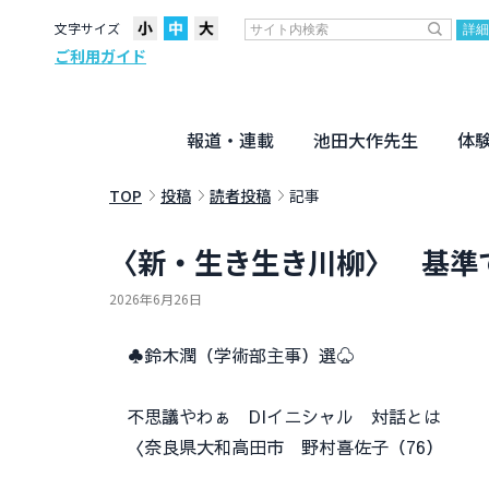
文字サイズ
ご利用ガイド
報道・連載
池田大作先生
体
聖教ニュース
企画・連載
活動のために
社説
創価教育
月々日々に
名字の言
寸鉄
地方発
池田先生
新・人間革命に学ぶ
劇画
テーマ別音声
信仰
仏法
TOP
投稿
読者投稿
記事
〈新・生き生き川柳〉 基準
2026年6月26日
♣鈴木潤（学術部主事）選♧
不思議やわぁ DIイニシャル 対話とは
〈奈良県大和高田市 野村喜佐子（76）