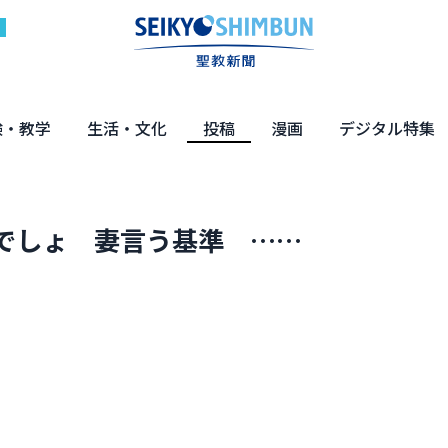
験・教学
生活・文化
投稿
漫画
デジタル特集
体験
の教え
くらし・教育
健康・介護
文化・解説
エンターテインメント
読者投稿
ちーちゃん家
はなさん
マンガ「日蓮」
NEO仏教説話
まっと君の法華経ツアー
デジタル企画
写真特集
でしょ 妻言う基準 ……