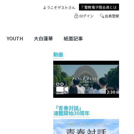
聖教電子版
会員とは
ようこそ
ゲスト
さん
ログイン
会員登録
YOUTH
大白蓮華
紙面記事
ユース特集
未来・きぼう
大白蓮華
聖教新聞
地方版
動画
2:30
「青春対話」
連載開始30周年