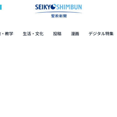
験・教学
生活・文化
投稿
漫画
デジタル特集
体験
の教え
くらし・教育
健康・介護
文化・解説
エンターテインメント
読者投稿
ちーちゃん家
はなさん
マンガ「日蓮」
NEO仏教説話
まっと君の法華経ツアー
デジタル企画
写真特集