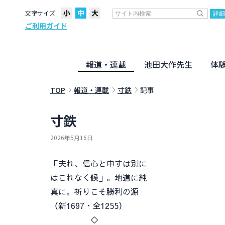
文字サイズ
ご利用ガイド
報道・連載
池田大作先生
体
聖教ニュース
企画・連載
活動のために
社説
創価教育
月々日々に
名字の言
寸鉄
地方発
池田先生
新・人間革命に学ぶ
劇画
テーマ別音声
信仰
仏法
TOP
報道・連載
寸鉄
記事
寸鉄
2026年5月16日
「夫れ、信心と申すは別に
はこれなく候」。地道に純
真に。祈りこそ勝利の源
（新1697・全1255）
◇