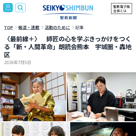
聖教電子版
会員とは
TOP
報道・連載
活動のために
記事
〈最前線＋〉 師匠の心を学ぶきっかけをつく
る「新・人間革命」朗読会――熊本 宇城圏・轟地
区
2026年7月5日