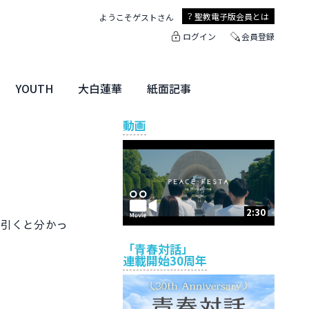
聖教電子版
会員とは
ようこそ
ゲスト
さん
ログイン
会員登録
YOUTH
大白蓮華
紙面記事
ユース特集
未来・きぼう
大白蓮華
聖教新聞
地方版
動画
2:30
引くと分かっ
「青春対話」
連載開始30周年