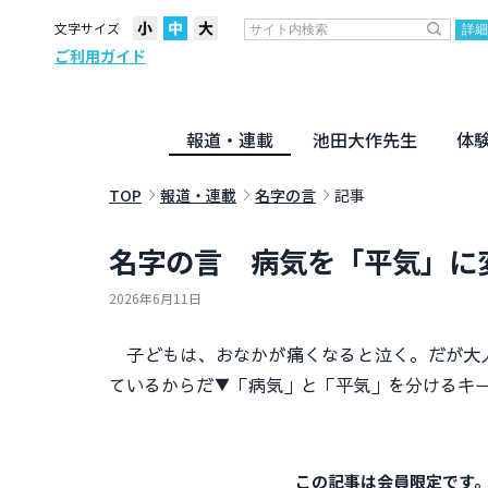
文字サイズ
ご利用ガイド
報道・連載
池田大作先生
体
聖教ニュース
企画・連載
活動のために
社説
創価教育
月々日々に
名字の言
寸鉄
地方発
池田先生
新・人間革命に学ぶ
劇画
テーマ別音声
信仰
仏法
TOP
報道・連載
名字の言
記事
名字の言 病気を「平気」に
2026年6月11日
子どもは、おなかが痛くなると泣く。だが大人
ているからだ▼「病気」と「平気」を分けるキ
この記事は会員限定です