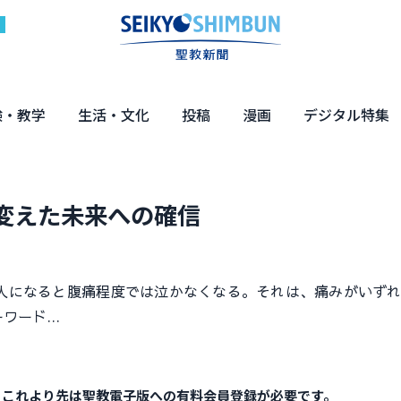
験・教学
生活・文化
投稿
漫画
デジタル特集
体験
の教え
くらし・教育
健康・介護
文化・解説
エンターテインメント
読者投稿
ちーちゃん家
はなさん
マンガ「日蓮」
NEO仏教説話
まっと君の法華経ツアー
デジタル企画
写真特集
変えた未来への確信
になると腹痛程度では泣かなくなる。それは、痛みがいずれ
ーワード…
。これより先は聖教電子版への有料会員登録が必要です。