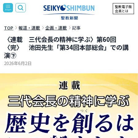
聖教電子版
会員とは
TOP
報道・連載
企画・連載
記事
〈連載 三代会長の精神に学ぶ〉第60回
〈完〉 池田先生「第34回本部総会」での講
演㊦
2026年6月2日