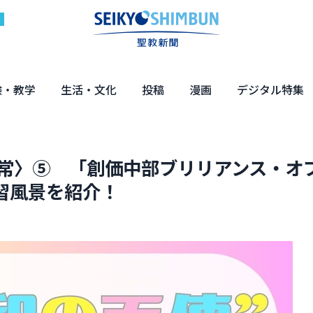
験・教学
生活・文化
投稿
漫画
デジタル特集
体験
の教え
くらし・教育
健康・介護
文化・解説
エンターテインメント
読者投稿
ちーちゃん家
はなさん
マンガ「日蓮」
NEO仏教説話
まっと君の法華経ツアー
デジタル企画
写真特集
日常〉⑤ 「創価中部ブリリアンス・オ
習風景を紹介！