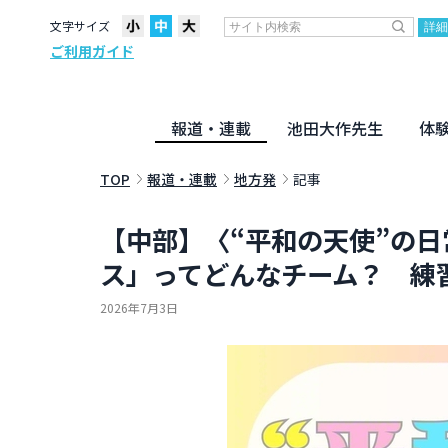
文字サイズ
ご利用ガイド
報道・連載
池田大作先生
体
聖教ニュース
企画・連載
活動のために
社説
創価教育
月々日々に
名字の言
寸鉄
地方発
池田先生
新・人間革命に学ぶ
劇画
テーマ別音声
信仰
仏法
TOP
報道・連載
地方発
記事
【中部】〈“平和の天使”の
ス」ってどんなチーム？ 練
2026年7月3日