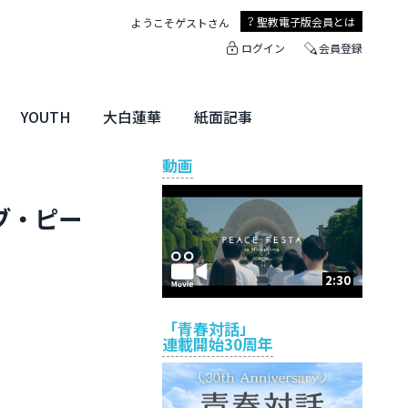
聖教電子版
会員とは
ようこそ
ゲスト
さん
ログイン
会員登録
YOUTH
大白蓮華
紙面記事
ユース特集
未来・きぼう
大白蓮華
聖教新聞
地方版
動画
ブ・ピー
2:30
「青春対話」
連載開始30周年