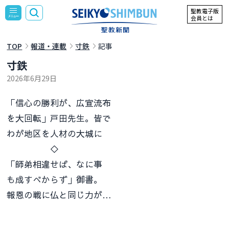
聖教電子版
会員とは
TOP
報道・連載
寸鉄
記事
寸鉄
2026年6月29日
「信心の勝利が、広宣流布
を大回転」戸田先生。皆で
わが地区を人材の大城に
◇
「師弟相違せば、なに事
も成すべからず」御書。
報恩の戦に仏と同じ力が…