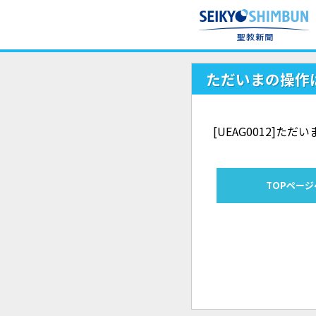
ただいまの操作
[UEAG0012]
TOPページ