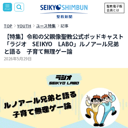
聖教電子版
会員とは
TOP
YOUTH
ユース特集
記事
【特集】令和の父親像――聖教公式ポッドキャスト
「ラジオ SEIKYO LABO」ルノアール兄弟
と語る 子育て無理ゲー論
2026年5月29日