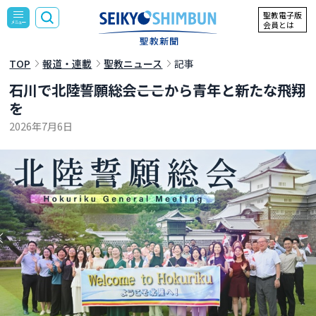
聖教電子版
会員とは
TOP
報道・連載
聖教ニュース
記事
石川で北陸誓願総会――ここから青年と新たな飛翔
を
2026年7月6日