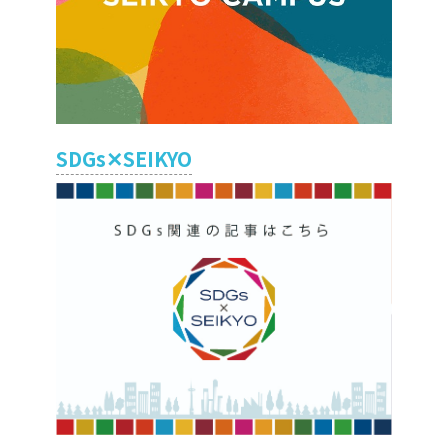
SDGs✕SEIKYO