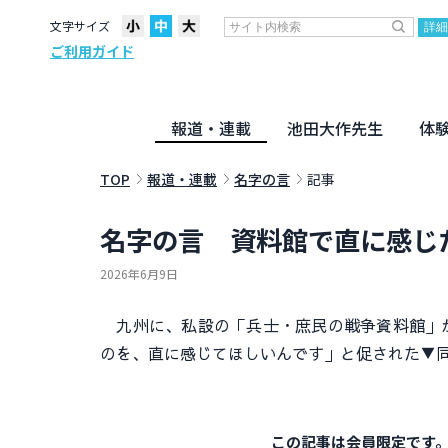
文字サイズ
ご利用ガイド
報道・連載
池田大作先生
体
聖教ニュース
企画・連載
活動のために
社説
創価教育
月々日々に
名字の言
寸鉄
地方発
池田先生
新・人間革命に学ぶ
劇画
テーマ別音声
信仰
仏法
TOP
報道・連載
名字の言
記事
名字の言 資料館で直に感じ
2026年6月9日
九州に、私設の「兵士・庶民の戦争資料館」が
のを、直に感じてほしいんです」と促された▼
この記事は会員限定です