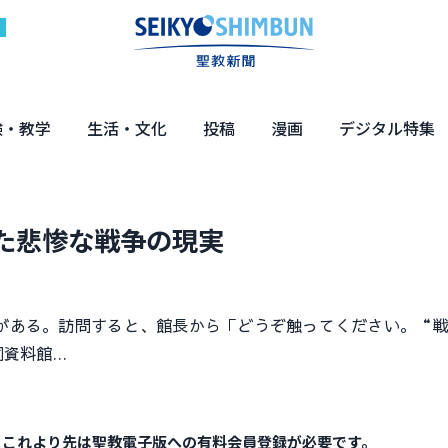
験・教学
生活・文化
投稿
漫画
デジタル特集
体験
の教え
くらし・教育
健康・介護
文化・解説
エンターテインメント
読者投稿
ちーちゃん家
はなさん
マンガ「日蓮」
NEO仏教説話
まっと君の法華経ツアー
デジタル企画
写真特集
た悲惨な戦争の現実
ある。訪問すると、館長から「どうぞ触ってください。“戦
同資料館…
。これより先は聖教電子版への有料会員登録が必要です。