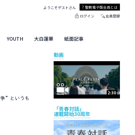
聖教電子版
会員とは
ようこそ
ゲスト
さん
ログイン
会員登録
YOUTH
大白蓮華
紙面記事
ユース特集
未来・きぼう
大白蓮華
聖教新聞
地方版
動画
2:30
争”というも
「青春対話」
連載開始30周年