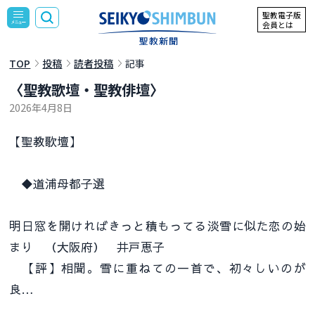
聖教電子版
会員とは
TOP
投稿
読者投稿
記事
〈聖教歌壇・聖教俳壇〉
2026年4月8日
【聖教歌壇】
◆道浦母都子選
明日窓を開ければきっと積もってる淡雪に似た恋の始
まり （大阪府） 井戸恵子
【評】相聞。雪に重ねての一首で、初々しいのが
良…