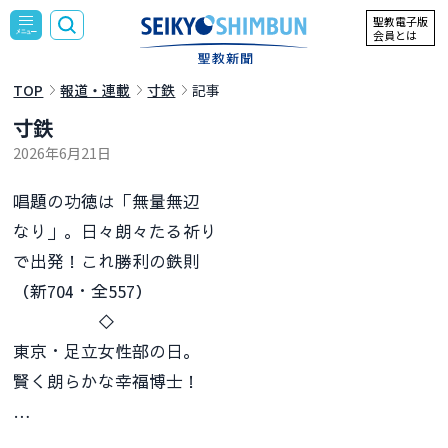
聖教電子版
会員とは
TOP
報道・連載
寸鉄
記事
寸鉄
2026年6月21日
唱題の功徳は「無量無辺
なり」。日々朗々たる祈り
で出発！これ勝利の鉄則
（新704・全557）
◇
東京・足立女性部の日。
賢く朗らかな幸福博士！
…