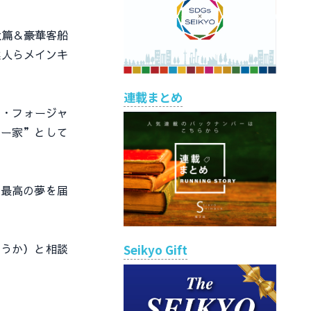
犬篇＆豪華客船
健人らメインキ
連載まとめ
ド・フォージャ
ャー家”として
最高の夢を届
うか）と相談
Seikyo Gift