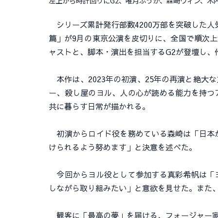
左上から時計回りにG2、唯月ふうか、森崎ウィン、木
シリーズ累計発行部数4200万部を突破した人気コ
篇」が9月の東京公演を皮切りに、全国で順次
ャストと、脚本・演出を担当するG2が登壇し、
本作は、2023年の初演、25年の再演と絶大
ー、殺し屋のヨル、人の心が読める能力を持つ
共に暮らす日常が描かれる。
初演からロイド役を務めている森崎は「日本が
けられるよう努めます」と決意を述べた。
今回からヨル役として参加する真彩希帆は「ヨ
しながら取り組みたい」と意欲を見せた。また
観客に「最高の夢」を届ける、フォージャー家