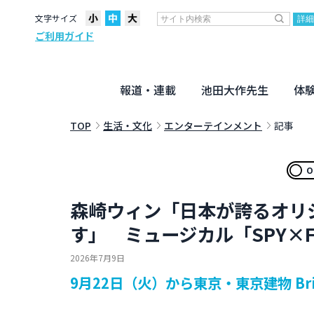
文字サイズ
ご利用ガイド
報道・連載
池田大作先生
体
聖教ニュース
企画・連載
活動のために
社説
創価教育
月々日々に
名字の言
寸鉄
地方発
池田先生
新・人間革命に学ぶ
劇画
テーマ別音声
信仰
仏法
TOP
生活・文化
エンターテインメント
記事
O
森崎ウィン「日本が誇るオリ
す」 ミュージカル「SPY×FA
2026年7月9日
9月22日（火）から東京・東京建物 Bri