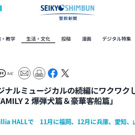
験・教学
生活・文化
投稿
漫画
デジタル特集
体験
の教え
くらし・教育
健康・介護
文化・解説
エンターテインメント
読者投稿
ちーちゃん家
はなさん
マンガ「日蓮」
NEO仏教説話
まっと君の法華経ツアー
デジタル企画
写真特集
FF
ルビ
ジナルミュージカルの続編にワクワク
MILY 2 爆弾犬篇＆豪華客船篇」
llia HALLで 11月に福岡、12月に兵庫、愛知