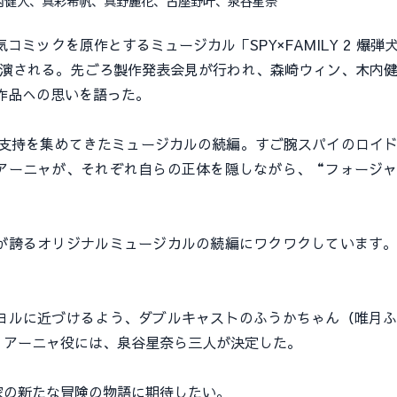
内健人、真彩希帆、真野麗花、古座野叶、泉谷星奈
ミックを原作とするミュージカル「SPY×FAMILY 2 爆弾
上演される。先ごろ製作発表会見が行われ、森崎ウィン、木内
作品への思いを語った。
な支持を集めてきたミュージカルの続編。すご腕スパイのロイ
アーニャが、それぞれ自らの正体を隠しながら、“フォージ
誇るオリジナルミュージカルの続編にワクワクしています。
ルに近づけるよう、ダブルキャストのふうかちゃん（唯月ふ
、アーニャ役には、泉谷星奈ら三人が決定した。
の新たな冒険の物語に期待したい。