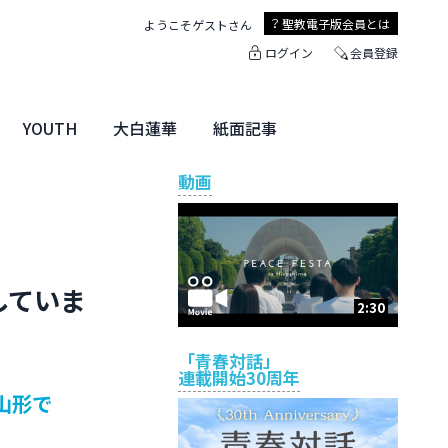
聖教電子版
会員とは
ようこそ
ゲスト
さん
ログイン
会員登録
YOUTH
大白蓮華
紙面記事
ユース特集
未来・きぼう
大白蓮華
聖教新聞
地方版
動画
していま
2:30
「青春対話」
連載開始30周年
、山形で