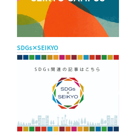
SDGs✕SEIKYO