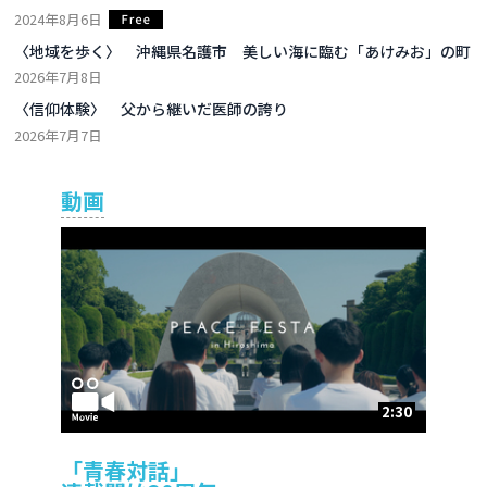
2024年8月6日
〈地域を歩く〉 沖縄県名護市 美しい海に臨む「あけみお」の町
2026年7月8日
〈信仰体験〉 父から継いだ医師の誇り
2026年7月7日
動画
2:30
「青春対話」