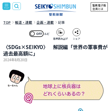
聖教電子版
会員とは
TOP
報道・連載
企画・連載
記事
OFF
ルビ
音声読み上げ
シェア
〈SDGs×SEIKYO〉 解説編「世界の軍事費が
過去最高額に」
2024年8月20日