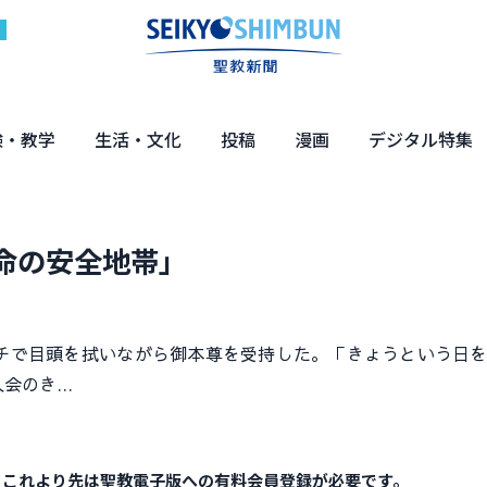
験・教学
生活・文化
投稿
漫画
デジタル特集
体験
の教え
くらし・教育
健康・介護
文化・解説
エンターテインメント
読者投稿
ちーちゃん家
はなさん
マンガ「日蓮」
NEO仏教説話
まっと君の法華経ツアー
デジタル企画
写真特集
命の安全地帯」
で目頭を拭いながら御本尊を受持した。「きょうという日を
入会のき…
。これより先は聖教電子版への有料会員登録が必要です。