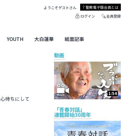
聖教電子版
会員とは
ようこそ
ゲスト
さん
ログイン
会員登録
YOUTH
大白蓮華
紙面記事
ユース特集
未来・きぼう
大白蓮華
聖教新聞
地方版
動画
1:54
心待ちにして
「青春対話」
連載開始30周年