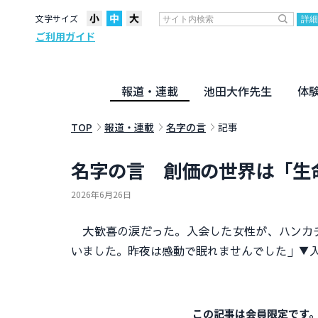
文字サイズ
ご利用ガイド
報道・連載
池田大作先生
体
聖教ニュース
企画・連載
活動のために
社説
創価教育
月々日々に
名字の言
寸鉄
地方発
池田先生
新・人間革命に学ぶ
劇画
テーマ別音声
信仰
仏法
TOP
報道・連載
名字の言
記事
名字の言 創価の世界は「生
2026年6月26日
大歓喜の涙だった。入会した女性が、ハンカチ
いました。昨夜は感動で眠れませんでした」▼
この記事は会員限定です