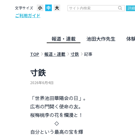
文字サイズ
ご利用ガイド
報道・連載
池田大作先生
体
聖教ニュース
企画・連載
活動のために
社説
創価教育
月々日々に
名字の言
寸鉄
地方発
池田先生
新・人間革命に学ぶ
劇画
テーマ別音声
信仰
仏法
TOP
報道・連載
寸鉄
記事
寸鉄
2026年6月4日
「世界池田華陽会の日」。
広布の門開く使命の友。
桜梅桃李の花を爛漫と！
◇
自分という最高の宝を輝