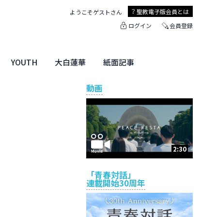
聖教電子版
会員とは
ようこそ
ゲスト
さん
ログイン
会員登録
YOUTH
大白蓮華
紙面記事
ユース特集
未来・きぼう
大白蓮華
聖教新聞
地方版
動画
2:30
「青春対話」
連載開始30周年