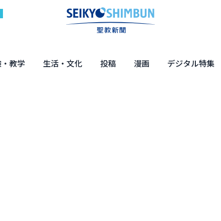
験・教学
生活・文化
投稿
漫画
デジタル特集
体験
の教え
くらし・教育
健康・介護
文化・解説
エンターテインメント
読者投稿
ちーちゃん家
はなさん
マンガ「日蓮」
NEO仏教説話
まっと君の法華経ツアー
デジタル企画
写真特集