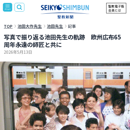
聖教電子版
会員とは
TOP
池田大作先生
池田先生
記事
写真で振り返る池田先生の軌跡 欧州広布65
周年――永遠の師匠と共に
2026年5月13日