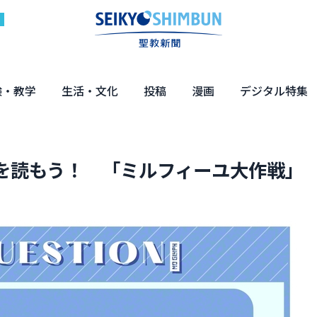
験・教学
生活・文化
投稿
漫画
デジタル特集
体験
の教え
くらし・教育
健康・介護
文化・解説
エンターテインメント
読者投稿
ちーちゃん家
はなさん
マンガ「日蓮」
NEO仏教説話
まっと君の法華経ツアー
デジタル企画
写真特集
を読もう！ 「ミルフィーユ大作戦」