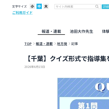
文字サイズ
ご利用ガイド
報道・連載
池田大作先生
体
聖教ニュース
企画・連載
活動のために
社説
創価教育
月々日々に
名字の言
寸鉄
地方発
池田先生
新・人間革命に学ぶ
劇画
テーマ別音声
信仰
仏法
TOP
報道・連載
地方発
記事
【千葉】クイズ形式で指導集
2026年6月15日