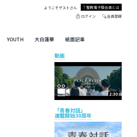
聖教電子版
会員とは
ようこそ
ゲスト
さん
ログイン
会員登録
YOUTH
大白蓮華
紙面記事
ユース特集
未来・きぼう
大白蓮華
聖教新聞
地方版
動画
2:30
「青春対話」
連載開始30周年