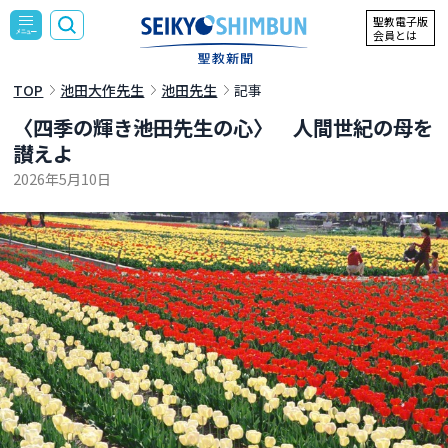
聖教電子版
会員とは
TOP
池田大作先生
池田先生
記事
〈四季の輝き――池田先生の心〉 人間世紀の母を
讃えよ
2026年5月10日